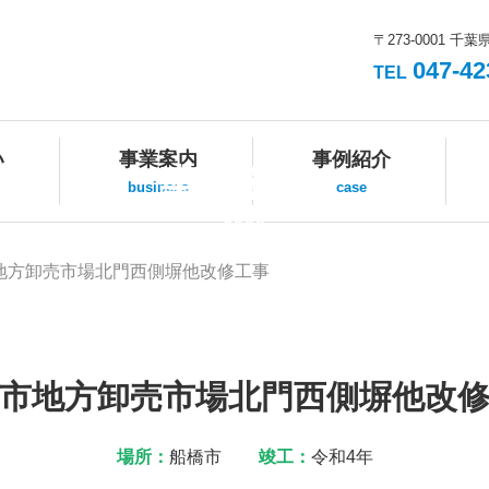
〒273-0001 千葉
047-42
TEL
い
事業案内
事例紹介
事例紹介
business
case
case
地方卸売市場北門西側塀他改修工事
市地方卸売市場北門西側塀他改
場所：
船橋市
竣工：
令和4年