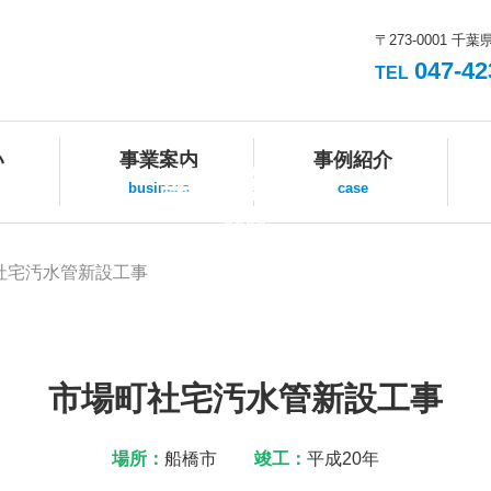
〒273-0001 千葉
047-42
TEL
い
事業案内
事例紹介
事例紹介
business
case
case
社宅汚水管新設工事
市場町社宅汚水管新設工事
場所：
船橋市
竣工：
平成20年