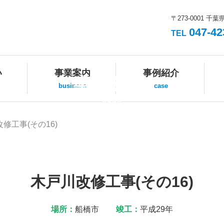
〒273-0001 千葉
047-42
TEL
い
事業案内
事例紹介
事例紹介
business
case
case
修工事(その16)
木戸川改修工事(その16)
場所：
船橋市
竣工：
平成29年