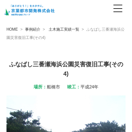
事例紹介
case
HOME
>
事例紹介
>
土木施工実績一覧
> ふなばし三番瀬海浜公
園災害復旧工事(その4)
ふなばし三番瀬海浜公園災害復旧工事(その
4)
場所：
船橋市
竣工：
平成24年