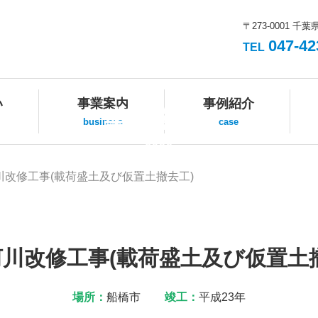
〒273-0001 千葉
047-42
TEL
い
事業案内
事例紹介
事例紹介
business
case
case
川改修工事(載荷盛土及び仮置土撤去工)
川改修工事(載荷盛土及び仮置土
場所：
船橋市
竣工：
平成23年