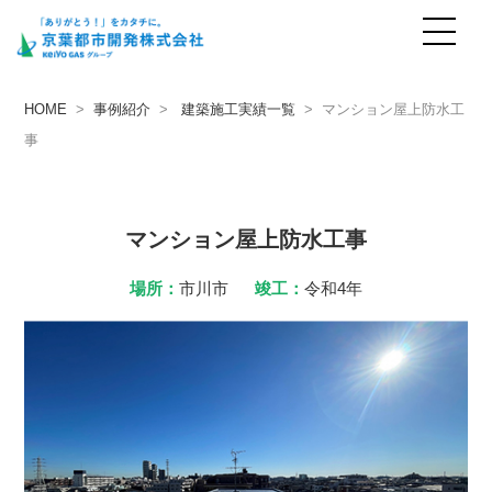
事例紹介
case
HOME
>
事例紹介
>
建築施工実績一覧
> マンション屋上防水工
事
マンション屋上防水工事
場所：
市川市
竣工：
令和4年