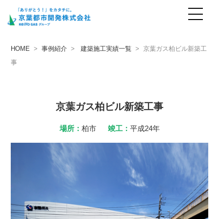
事例紹介
case
HOME
>
事例紹介
>
建築施工実績一覧
> 京葉ガス柏ビル新築工
事
京葉ガス柏ビル新築工事
場所：
柏市
竣工：
平成24年