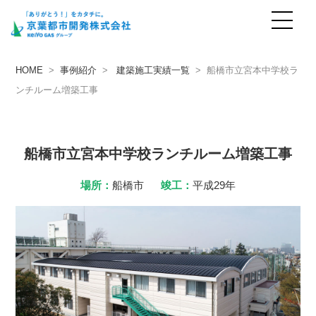
事例紹介
case
HOME
>
事例紹介
>
建築施工実績一覧
> 船橋市立宮本中学校ラ
ンチルーム増築工事
船橋市立宮本中学校ランチルーム増築工事
場所：
船橋市
竣工：
平成29年