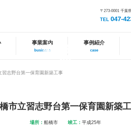
〒273-0001 千葉
047-42
TEL
い
事業案内
事例紹介
事例紹介
business
case
case
立習志野台第一保育園新築工事
橋市立習志野台第一保育園新築
場所：
船橋市
竣工：
平成25年